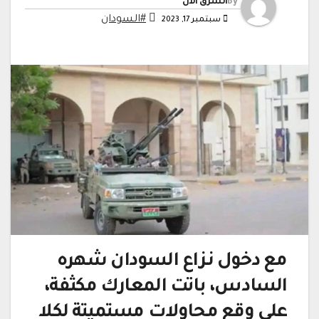
By
الشرق الآن
#السودان
سبتمبر 17, 2023
مع دخول نزاع السودان شهره
السادس، باتت المعارك مكثفة،
على وقع محاولات مستميتة لكلا